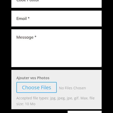
Ajouter vos Photos
Choose Files
No Files Chosen
Accepted file types: jpg, jpeg, jpe, gif. Max. file
size: 10 Mo